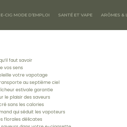
E-CIG MODE D’EMPLOI
SANTÉ ET VAPE
ARÔMES & 
u’il faut savoir
lle vos sens
leille votre vapotage
s transporte au septième ciel
aîcheur estivale garantie
r le plaisir des saveurs
cré sans les calories
mand qui séduit les vapoteurs
es florales délicates
de saveurs dans votre e-cigarette