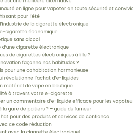
pe est une meilleure alternative
nauté en ligne pour vapoter en toute sécurité et convivia
hissant pour l’été
’industrie de la cigarette électronique
 l’e-cigarette économique
xotique sans alcool
 d’une cigarette électronique
ues de cigarettes électroniques à lille ?
nnovation façonne nos habitudes ?
ils pour une cohabitation harmonieuse
i révolutionne l’achat d’e-liquides
on matériel de vape en boutique
lité à travers votre e-cigarette
r un commentaire d’e-liquide efficace pour les vapoteu
 la gare de poitiers ? – guide du fumeur
achat pour des produits et services de confiance
avec ce code réduction
nt avec la cigarette électronique!