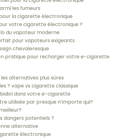
ntiel pour la cigarette électronique
parmi les fumeurs
pour la cigarette électronique
our votre cigarette électronique ?
écolo du vapoteur moderne
arfait pour vapoteurs exigeants
design chevaleresque
tion pratique pour recharger votre e-cigarette
 les alternatives plus sûres
les ? vape vs cigarette classique
abidiol dans votre e-cigarette
tre utilisée par presque n’importe qui?
meilleur?
es dangers potentiels ?
onne alternative
garette électronique