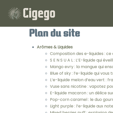
Plan du site
Arômes & Liquides
Composition des e-liquides : ce q
S E N S U A L : L’E-liquide qui évei
Mango evry : la mangue qui enso
Blue of sky : l’e-liquide qui vou
L’e-liquide melon d’eau vert : fr
Vuse sans nicotine : vapotez pou
E-liquide macaron : un délice su
Pop-corn caramel : le duo gour
Light purple : l’e-liquide aux not
Mixed berries puff : explosion 