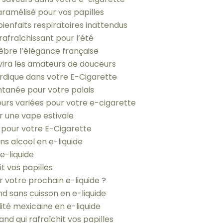
aramélisé pour vos papilles
bienfaits respiratoires inattendus
rafraîchissant pour l’été
élèbre l’élégance française
avira les amateurs de douceurs
ordique dans votre E-Cigarette
antanée pour votre palais
eurs variées pour votre e-cigarette
ur une vape estivale
 pour votre E-Cigarette
ans alcool en e-liquide
’e-liquide
hit vos papilles
ur votre prochain e-liquide ?
nd sans cuisson en e-liquide
ité mexicaine en e-liquide
and qui rafraîchit vos papilles