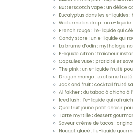
Butterscotch vape : un délice c
Eucalyptus dans les e-liquides : 
Watermelon drop : un e-liquide 
French rouge : l’e-liquide qui c
Candy store : un e-liquide qui r
La brume d’odin : mythologie n
E-liquide citron : fraîcheur inst
Capsules vuse : praticité et sav
The pink : un e-liquide fruité po
Dragon mango : exotisme fruité
Jack and fruit : cocktail fruité s
Al fakher : du tabac à chicha à l
Iced lush : l’e-liquide qui rafraîc
Quel fruit jaune petit choisir po
Tarte myrtille : dessert gourma
Saveur crème de tacos : original
Nougat glacé : l’e-liquide gourm