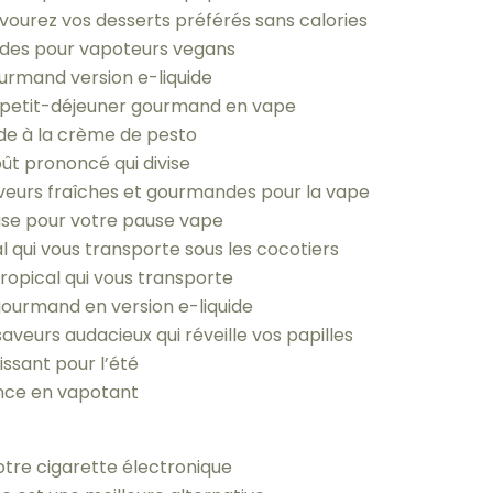
vourez vos desserts préférés sans calories
uides pour vapoteurs vegans
urmand version e-liquide
un petit-déjeuner gourmand en vape
uide à la crème de pesto
goût prononcé qui divise
 saveurs fraîches et gourmandes pour la vape
use pour votre pause vape
al qui vous transporte sous les cocotiers
tropical qui vous transporte
gourmand en version e-liquide
aveurs audacieux qui réveille vos papilles
issant pour l’été
ance en vapotant
votre cigarette électronique