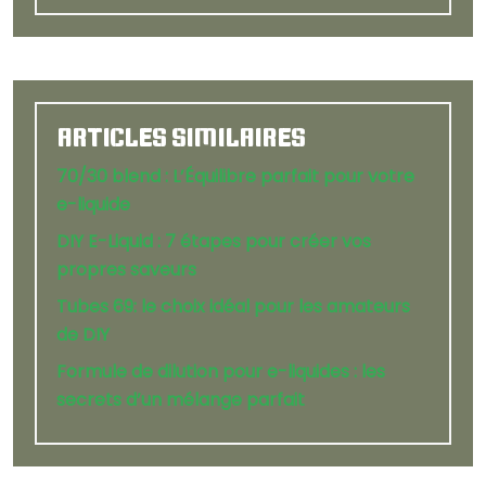
ARTICLES SIMILAIRES
70/30 blend : L’Équilibre parfait pour votre
e-liquide
DIY E-Liquid : 7 étapes pour créer vos
propres saveurs
Tubes 69: le choix idéal pour les amateurs
de DIY
Formule de dilution pour e-liquides : les
secrets d’un mélange parfait