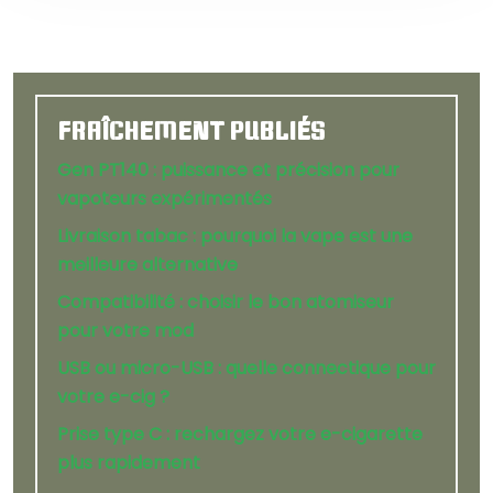
FRAÎCHEMENT PUBLIÉS
Gen PT140 : puissance et précision pour
vapoteurs expérimentés
Livraison tabac : pourquoi la vape est une
meilleure alternative
Compatibilité : choisir le bon atomiseur
pour votre mod
USB ou micro-USB : quelle connectique pour
votre e-cig ?
Prise type C : rechargez votre e-cigarette
plus rapidement