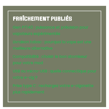
FRAÎCHEMENT PUBLIÉS
Gen PT140 : puissance et précision pour
vapoteurs expérimentés
Livraison tabac : pourquoi la vape est une
meilleure alternative
Compatibilité : choisir le bon atomiseur
pour votre mod
USB ou micro-USB : quelle connectique pour
votre e-cig ?
Prise type C : rechargez votre e-cigarette
plus rapidement