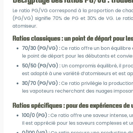
Le ratio PG/VG correspond à la proportion de chac
(PG/VG) signifie 70% de PG et 30% de VG. Le ratio a
atomiseur.
Ratios classiques : un point de départ pour le
70/30 (PG/VG) :
Ce ratio offre un bon équilibr
le point de départ pour les débutants et convi
50/50 (PG/VG) :
Un compromis équilibré, il pro
est adapté à une variété d’atomiseurs et est 
30/70 (PG/VG) :
Ce ratio privilégie la productio
les vapoteurs recherchant des nuages imposant
Ratios spécifiques : pour des expériences de
100/0 (PG) :
Ce ratio offre une saveur intense,
Il est apprécié pour les saveurs complexes et un
0/100 (VG) :
Ce ratio procure une production de 