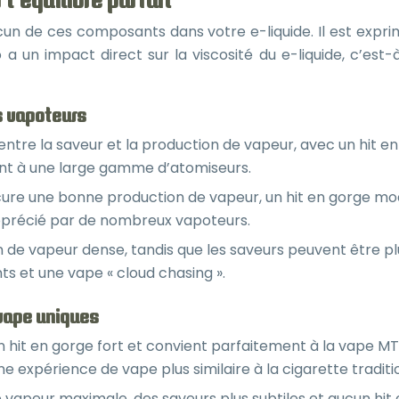
un de ces composants dans votre e-liquide. Il est expri
 un impact direct sur la viscosité du e-liquide, c’est-à-
s vapoteurs
e entre la saveur et la production de vapeur, avec un hit
ent à une large gamme d’atomiseurs.
cure une bonne production de vapeur, un hit en gorge modér
apprécié par de nombreux vapoteurs.
n de vapeur dense, tandis que les saveurs peuvent être plus 
s et une vape « cloud chasing ».
 vape uniques
 un hit en gorge fort et convient parfaitement à la vape
e expérience de vape plus similaire à la cigarette traditi
vapeur maximale, des saveurs plus subtiles et aucun hit en