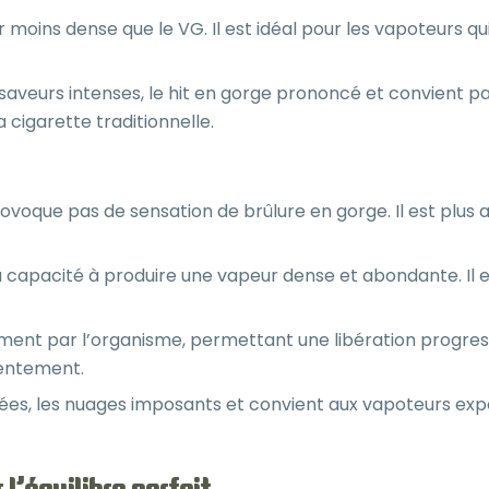
 moins dense que le VG. Il est idéal pour les vapoteurs q
s saveurs intenses, le hit en gorge prononcé et convient 
 cigarette traditionnelle.
ovoque pas de sensation de brûlure en gorge. Il est plus 
 capacité à produire une vapeur dense et abondante. Il es
ment par l’organisme, permettant une libération progress
lentement.
crées, les nuages imposants et convient aux vapoteurs e
l’équilibre parfait