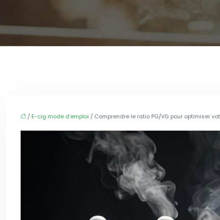
/
E-cig mode d’emploi
/ Comprendre le ratio PG/VG pour optimiser vo