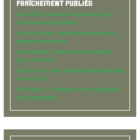
FRAÎCHEMENT PUBLIÉS
Gen PT140 : puissance et précision pour
vapoteurs expérimentés
Livraison tabac : pourquoi la vape est une
meilleure alternative
Compatibilité : choisir le bon atomiseur
pour votre mod
USB ou micro-USB : quelle connectique pour
votre e-cig ?
Prise type C : rechargez votre e-cigarette
plus rapidement