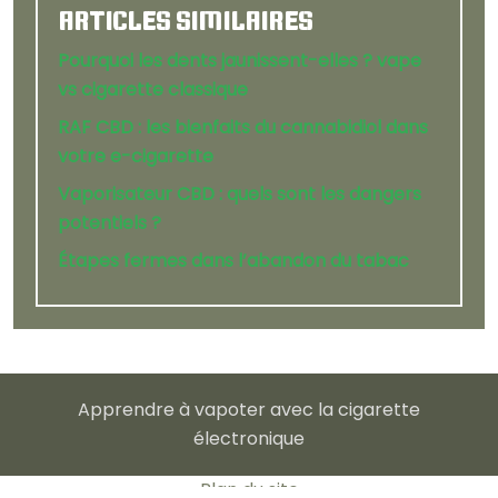
ARTICLES SIMILAIRES
Pourquoi les dents jaunissent-elles ? vape
vs cigarette classique
RAF CBD : les bienfaits du cannabidiol dans
votre e-cigarette
Vaporisateur CBD : quels sont les dangers
potentiels ?
Étapes fermes dans l’abandon du tabac
Apprendre à vapoter avec la cigarette
électronique
Plan du site