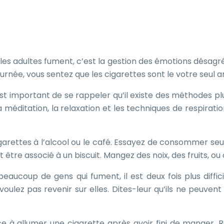
les adultes fument, c’est la gestion des émotions désagréabl
urnée, vous sentez que les cigarettes sont le votre seul a
est important de se rappeler qu’il existe des méthodes pl
a méditation, la relaxation et les techniques de respiratio
cigarettes à l’alcool ou le café. Essayez de consommer s
ut être associé à un biscuit. Mangez des noix, des fruits, o
aucoup de gens qui fument, il est deux fois plus diffic
lez pas revenir sur elles. Dites-leur qu’ils ne peuvent
e à allumer une cigarette après avoir fini de manger. 