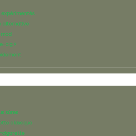
s expérimentés
e alternative
e mod
e-cig ?
apidement
us sûres
ette classique
e-cigarette