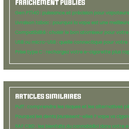
FRAÎCHEMENT PUBLIÉS
Gen PT140 : puissance et précision pour vapoteur
Livraison tabac : pourquoi la vape est une meilleur
Compatibilité : choisir le bon atomiseur pour votr
USB ou micro-USB : quelle connectique pour votre 
Prise type C : rechargez votre e-cigarette plus r
ARTICLES SIMILAIRES
Puff : comprendre les risques et les alternatives pl
Pourquoi les dents jaunissent-elles ? vape vs cigar
RAF CBD : les bienfaits du cannabidiol dans votre 