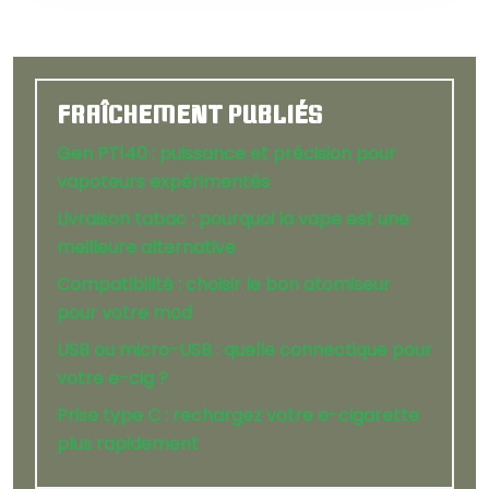
FRAÎCHEMENT PUBLIÉS
Gen PT140 : puissance et précision pour
vapoteurs expérimentés
Livraison tabac : pourquoi la vape est une
meilleure alternative
Compatibilité : choisir le bon atomiseur
pour votre mod
USB ou micro-USB : quelle connectique pour
votre e-cig ?
Prise type C : rechargez votre e-cigarette
plus rapidement