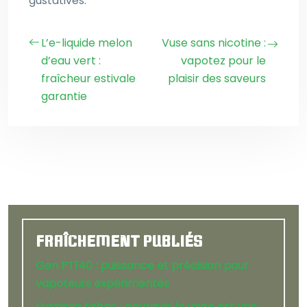
gustatives.
L’e-liquide melon
Vuse sans nicotine :
d’eau vert :
vapotez pour le
fraîcheur estivale
plaisir des saveurs
garantie
FRAÎCHEMENT PUBLIÉS
Gen PT140 : puissance et précision pour
vapoteurs expérimentés
Livraison tabac : pourquoi la vape est une