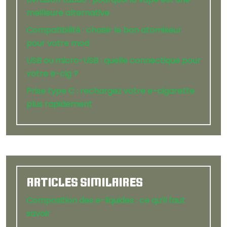
meilleure alternative
Compatibilité : choisir le bon atomiseur
pour votre mod
USB ou micro-USB : quelle connectique pour
votre e-cig ?
Prise type C : rechargez votre e-cigarette
plus rapidement
ARTICLES SIMILAIRES
Composition des e-liquides : ce qu’il faut
savoir