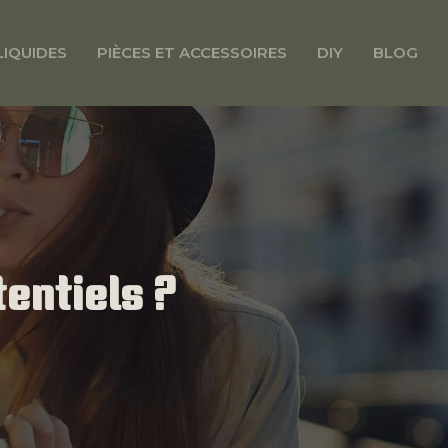
LIQUIDES
PIÈCES ET ACCESSOIRES
DIY
BLOG
entiels ?