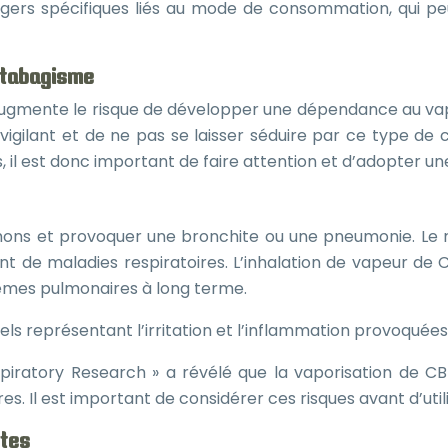
angers spécifiques liés au mode de consommation, qui p
e tabagisme
ui augmente le risque de développer une dépendance au v
r vigilant et de ne pas se laisser séduire par ce type d
 il est donc important de faire attention et d’adopter un
umons et provoquer une bronchite ou une pneumonie. Le r
t de maladies respiratoires. L’inhalation de vapeur de C
blèmes pulmonaires à long terme.
ls représentant l’irritation et l’inflammation provoquée
spiratory Research » a révélé que la vaporisation de C
s. Il est important de considérer ces risques avant d’util
ntes