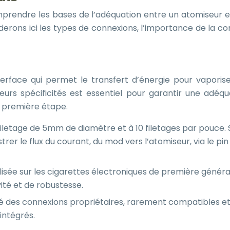
 comprendre les bases de l’adéquation entre un atomiseur
orderons ici les types de connexions, l’importance de la c
rface qui permet le transfert d’énergie pour vaporiser l
urs spécificités est essentiel pour garantir une adéqua
a première étape.
u filetage de 5mm de diamètre et à 10 filetages par pouce. 
strer le flux du courant, du mod vers l’atomiseur, via le p
ilisée sur les cigarettes électroniques de première géné
té et de robustesse.
é des connexions propriétaires, rarement compatibles et 
intégrés.