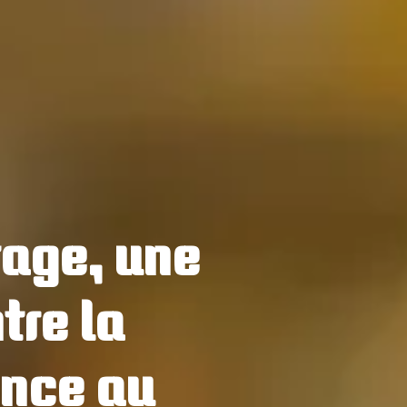
age, une
tre la
nce au